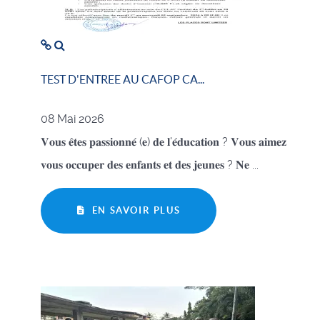
TEST D'ENTREE AU CAFOP CA...
08 Mai 2026
𝐕𝐨𝐮𝐬 𝐞̂𝐭𝐞𝐬 𝐩𝐚𝐬𝐬𝐢𝐨𝐧𝐧𝐞́ (𝐞) 𝐝𝐞 𝐥'𝐞́𝐝𝐮𝐜𝐚𝐭𝐢𝐨𝐧 ? 𝐕𝐨𝐮𝐬 𝐚𝐢𝐦𝐞𝐳
𝐯𝐨𝐮𝐬 𝐨𝐜𝐜𝐮𝐩𝐞𝐫 𝐝𝐞𝐬 𝐞𝐧𝐟𝐚𝐧𝐭𝐬 𝐞𝐭 𝐝𝐞𝐬 𝐣𝐞𝐮𝐧𝐞𝐬 ? 𝐍𝐞 ...
EN SAVOIR PLUS