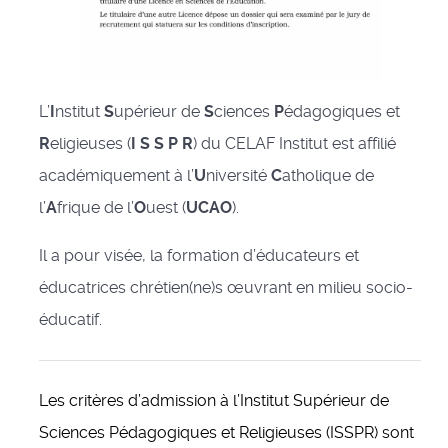
L’
I
nstitut
S
upérieur de
S
ciences
P
édagogiques et
R
eligieuses (
I S S P R
) du CELAF Institut est affilié
académiquement à l’
U
niversité
C
atholique de
l’
A
frique de l’
O
uest (
UCAO
).
Il a pour visée, la formation d’éducateurs et
éducatrices chrétien(ne)s œuvrant en milieu socio-
éducatif.
Les critères d’admission à l’Institut Supérieur de
Sciences Pédagogiques et Religieuses (ISSPR) sont